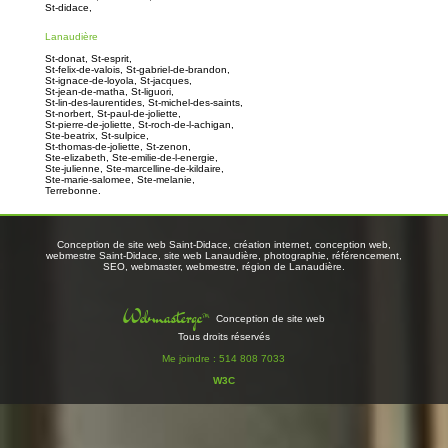
St-didace,
Lanaudière
St-donat,
St-esprit,
St-felix-de-valois,
St-gabriel-de-brandon,
St-ignace-de-loyola,
St-jacques,
St-jean-de-matha,
St-liguori,
St-lin-des-laurentides,
St-michel-des-saints,
St-norbert,
St-paul-de-joliette,
St-pierre-de-joliette,
St-roch-de-l-achigan,
Ste-beatrix,
St-sulpice,
St-thomas-de-joliette,
St-zenon,
Ste-elizabeth,
Ste-emilie-de-l-energie,
Ste-julienne,
Ste-marcelline-de-kildaire,
Ste-marie-salomee,
Ste-melanie,
Terrebonne.
Conception de site web Saint-Didace, création internet, conception web,
webmestre Saint-Didace, site web Lanaudière, photographie, référencement,
SEO, webmaster, webmestre, région de Lanaudière.
Webmastergc™
Conception de site web
Tous droits réservés
Me joindre : 514 808 7033
W3C