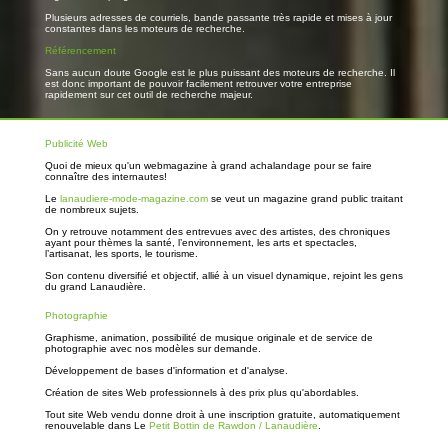
Plusieurs adresses de courriels, bande passante très rapide et mises à jour
constantes dans les moteurs de recherche.
Référencement
Sans aucun doute Google est le plus puissant des moteurs de recherche. Il
est donc important de pouvoir facilement retrouver votre entreprise
rapidement sur cet outil de recherche majeur.
Publicité Web
Quoi de mieux qu'un webmagazine à grand achalandage pour se faire
connaître des internautes!
Le
lanaudiere-mode-magazine.com
se veut un magazine grand public traitant
de nombreux sujets.
On y retrouve notamment des entrevues avec des artistes, des chroniques
ayant pour thèmes la santé, l’environnement, les arts et spectacles,
l’artisanat, les sports, le tourisme.
Son contenu diversifié et objectif, allié à un visuel dynamique, rejoint les gens
du grand Lanaudière.
Photographie
Graphisme, animation, possibilité de musique originale et de service de
photographie avec nos modèles sur demande.
Développement de bases d'information et d'analyse.
Création de sites Web professionnels à des prix plus qu'abordables.
Tout site Web vendu donne droit à une inscription gratuite, automatiquement
renouvelable dans Le
Petit Bottin de Rawdon / Lanaudière
.