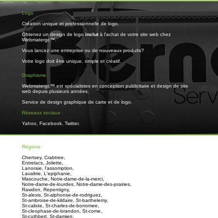
Logo
Création unique et professionnelle de logo.
Obtenez un design de logo
inclut
à l'achat de votre site web chez
Webmatergc™.
Vous lancez une entreprise ou de nouveaux produits?
Votre logo doit être unique, simple et créatif.
Graphisme
Webmatergc™ est spécialistes en conception publicitaire et design de site
web depuis plusieurs années.
Service de design graphique de carte et de logo.
Réseaux sociaux :
Yahoo, Facebook, Twitter.
Régions
Chertsey,
Crabtree,
Entrelacs,
Joliette,
Lanoraie,
l'assomption,
Lavaltrie,
L'epiphanie,
Mascouche,
Notre-dame-de-la-merci,
Notre-dame-de-lourdes,
Notre-dame-des-prairies,
Rawdon,
Repentigny,
St-alexis,
St-alphonse-de-rodriguez,
St-ambroise-de-kildaire,
St-barthelemy,
St-calixte,
St-charles-de-borromee,
St-cleophase-de-brandon,
St-come,
St-cuthbert,
St-damien,