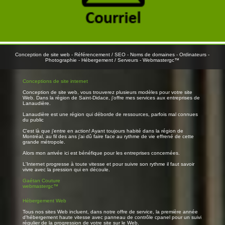
Conception de site web
-
Référencement / SEO
-
Noms de domaines
-
Ordinateurs
-
Photographie
-
Hébergement / Serveurs
-
Webmastergc™
Conceptions de site internet
Conception de site web, vous trouverez plusieurs modèles pour votre site
Web. Dans la région de Saint-Didace, j'offre mes services aux entreprises de
Lanaudière.
Lanaudière est une région qui déborde de ressources, parfois mal connues
du public
C'est là que j'entre en action! Ayant toujours habité dans la région de
Montréal, au fil des ans j'ai dû faire face au rythme de vie effrené de cette
grande métropole.
Alors mon arrivée ici est bénéfique pour les entreprises concernées.
L'Internet progresse à toute vitesse et pour suivre son rythme il faut savoir
vivre avec la pression qui en découle.
Gaétan Couture
webmastergc™
Hébergement Web
Tous nos sites Web incluent, dans notre offre de service, la première année
d'hébergement haute vitesse avec panneau de contrôle cpanel pour un suivi
régulier de la progression de votre site sur le Web.